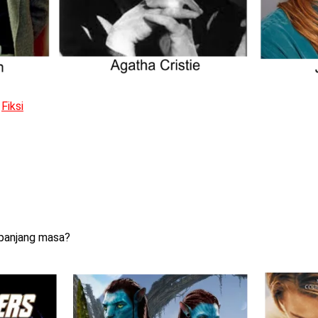
u
Fiksi
sepanjang masa?