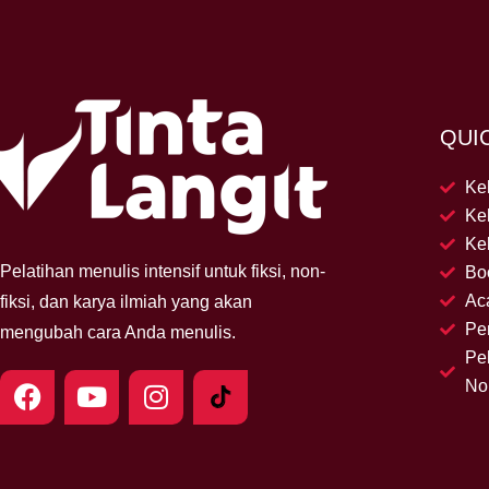
QUI
Kel
Ke
Kel
Pelatihan menulis intensif untuk fiksi, non-
Bo
Ac
fiksi, dan karya ilmiah yang akan
Pe
mengubah cara Anda menulis.
Pe
F
Y
I
Non
a
o
n
c
u
s
e
t
t