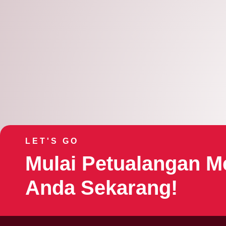
Mar
12
2025
LET'S GO
Mulai Petualangan M
Anda Sekarang!