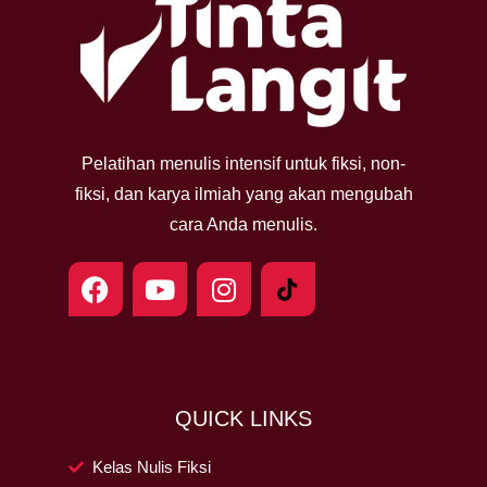
Pelatihan menulis intensif untuk fiksi, non-
fiksi, dan karya ilmiah yang akan mengubah
cara Anda menulis.
F
Y
I
a
o
n
c
u
s
e
t
t
b
u
a
o
b
g
QUICK LINKS
o
e
r
k
a
Kelas Nulis Fiksi