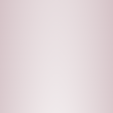
untuk
2026
Jangka
Panjang
Strategi Menulis Produktif untuk
Jangka Panjang
Menjadi seorang penulis sebenarnya tidak hanya berhenti
pada menyelesaikan satu naskah atau menerbitkan satu buku.
Melainkan, penulis harus tetap produktif […]
Read More »
5