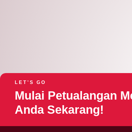
Mar
27
2026
LET'S GO
Mulai Petualangan M
Anda Sekarang!