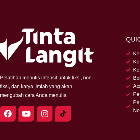
QUI
Kel
Ke
Kel
Pelatihan menulis intensif untuk fiksi, non-
Bo
Ac
fiksi, dan karya ilmiah yang akan
Pe
mengubah cara Anda menulis.
Pe
F
Y
I
Non
a
o
n
c
u
s
e
t
t