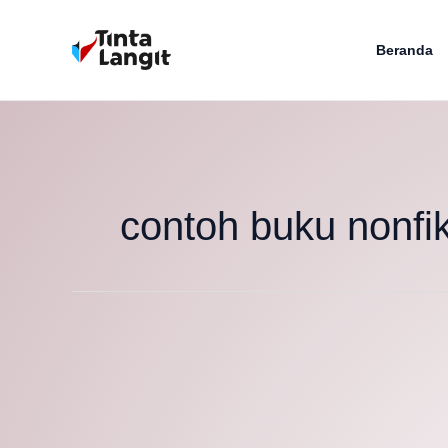
Lewati
ke
Beranda
konten
contoh buku nonfik