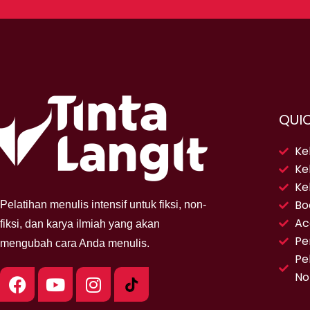
QUIC
Kel
Ke
Kel
Bo
Pelatihan menulis intensif untuk fiksi, non-
Ac
fiksi, dan karya ilmiah yang akan
Pe
mengubah cara Anda menulis.
Pe
F
Y
I
No
a
o
n
c
u
s