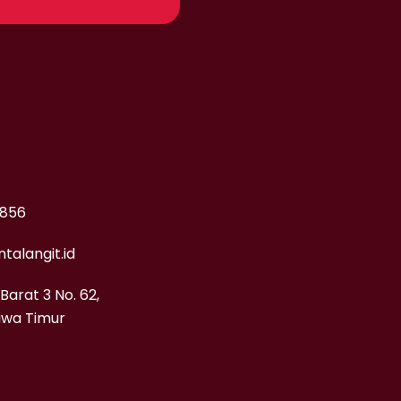
5856
talangit.id
 Barat 3 No. 62,
awa Timur