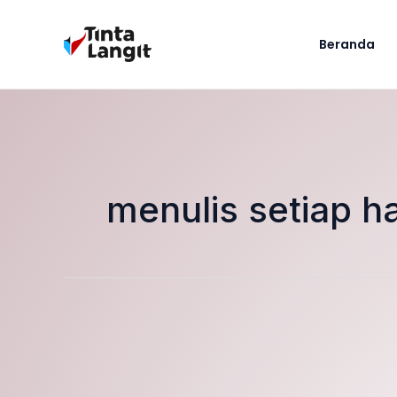
Lewati
ke
Beranda
konten
menulis setiap ha