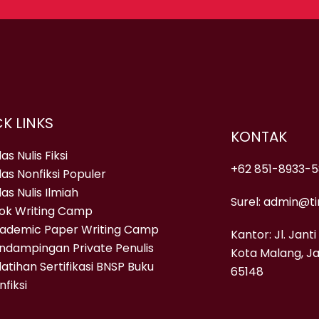
K LINKS
KONTAK
as Nulis Fiksi
+62 851-8933-
las Nonfiksi Populer
as Nulis Ilmiah
Surel: admin@tin
ok Writing Camp
ademic Paper Writing Camp
Kantor: Jl. Janti
ndampingan Private Penulis
Kota Malang, J
latihan Sertifikasi BNSP Buku
65148
nfiksi